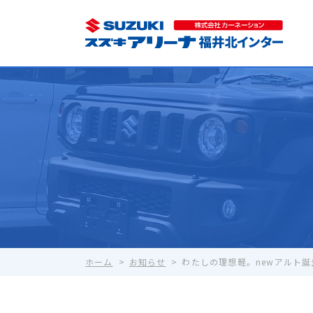
車種一覧
キャンペーン情報
来店予約
ブログ
試乗予約
お知
ホーム
>
お知らせ
>
わたしの理想軽。newアルト誕