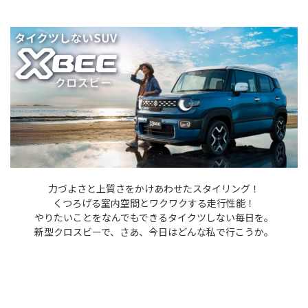
TEL.0120-291-846
営業時間 9:30〜18:00
定休日 毎週月曜日・第２火曜日（祝日除く）
試乗体験はこちら
力づよさと上質さをかけあわせたスタイリング！
くつろげる室内空間とワクワクする走行性能！
やりたいことをなんでもできるタイクツしない毎日を。
新型クロスビーで、さあ、今日はどんな私で行こうか。