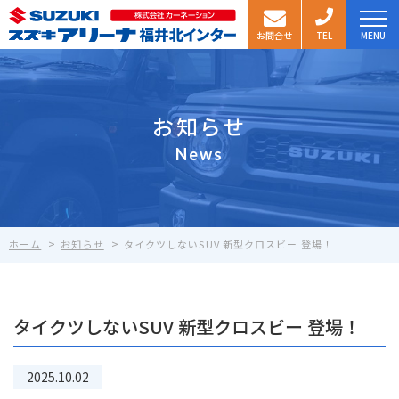
お問合せ
TEL
MENU
カーラインナップ
カーラインナップTOP
選ばれる理由
お知らせ
車種一覧
News
最新情報
来店予約
キャンペーン情報
メンテナンス
試乗予約
>
>
ホーム
お知らせ
タイクツしないSUV 新型クロスビー 登場！
ブログ
店舗・スタッフ情報
中古車在庫一覧
お知らせ
タイクツしないSUV 新型クロスビー 登場！
地域No.1の展示車・試乗車数
試乗するなら
2025.10.02
スズキアリーナ
福井北インター