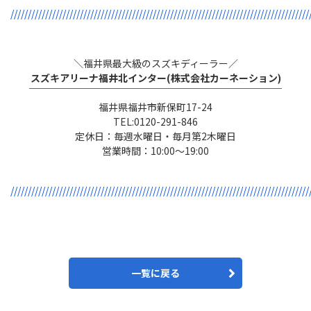
//////////////////////////////////////////////////////////////////////////////////////
スズキアリーナ福井北インター(株式会社カーネーション)

￣￣￣￣￣￣￣￣￣￣￣￣￣￣￣￣￣￣￣￣￣￣￣￣￣￣
福井県福井市新保町17-24

TEL:0120-291-846

定休日：毎週水曜日・毎月第2木曜日

営業時間：10:00〜19:00

//////////////////////////////////////////////////////////////////////////////////////
一覧に戻る